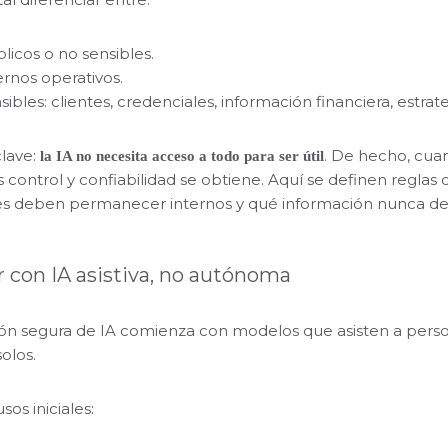
licos o no sensibles.
ernos operativos.
ibles: clientes, credenciales, información financiera, estrat
clave:
. De hecho, cua
la IA no necesita acceso a todo para ser útil
 control y confiabilidad se obtiene. Aquí se definen reglas
les deben permanecer internos y qué información nunca d
 con IA asistiva, no autónoma
ión segura de IA comienza con modelos que asisten a pers
solos.
os iniciales: