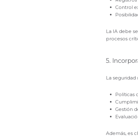
Control e
Posibilid
La IA debe se
procesos críti
5. Incorpo
La seguridad 
Políticas 
Cumplimie
Gestión d
Evaluació
Además, es cl