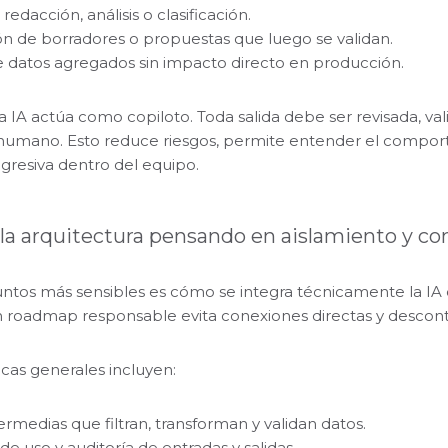
edacción, análisis o clasificación.
n de borradores o propuestas que luego se validan.
de datos agregados sin impacto directo en producción.
 la IA actúa como copiloto. Toda salida debe ser revisada, v
humano. Esto reduce riesgos, permite entender el comport
gresiva dentro del equipo.
 la arquitectura pensando en aislamiento y co
ntos más sensibles es cómo se integra técnicamente la IA 
n roadmap responsable evita conexiones directas y descont
cas generales incluyen:
ermedias que filtran, transforman y validan datos.
de uso y auditoría de entradas y salidas.