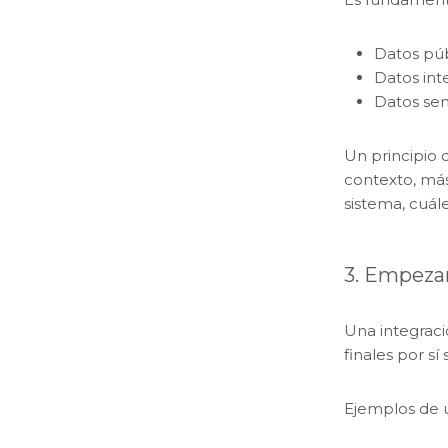
Datos púb
Datos int
Datos sens
Un principio 
contexto, más
sistema, cuá
3. Empezar
Una integrac
finales por sí 
Ejemplos de us