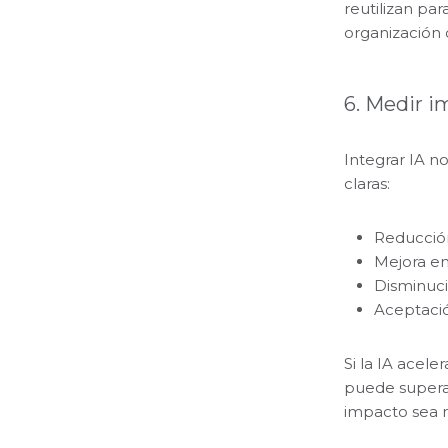
reutilizan pa
organización
6. Medir i
Integrar IA n
claras:
Reducció
Mejora en
Disminuci
Aceptació
Si la IA acel
puede superar 
impacto sea 