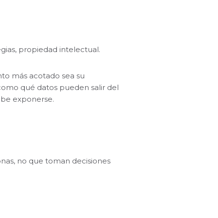
egias, propiedad intelectual.
nto más acotado sea su
 como qué datos pueden salir del
ebe exponerse.
onas, no que toman decisiones