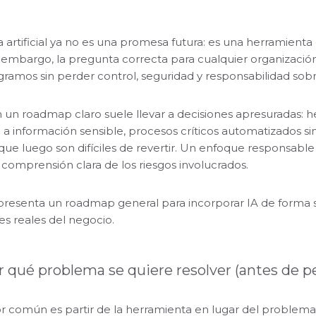
ia artificial ya no es una promesa futura: es una herramient
n embargo, la pregunta correcta para cualquier organizació
gramos sin perder control, seguridad y responsabilidad sobr
n un roadmap claro suele llevar a decisiones apresuradas:
a información sensible, procesos críticos automatizados si
ue luego son difíciles de revertir. Un enfoque responsable r
 comprensión clara de los riesgos involucrados.
 presenta un roadmap general para incorporar IA de forma s
es reales del negocio.
r qué problema se quiere resolver (antes de p
or común es partir de la herramienta en lugar del problema.