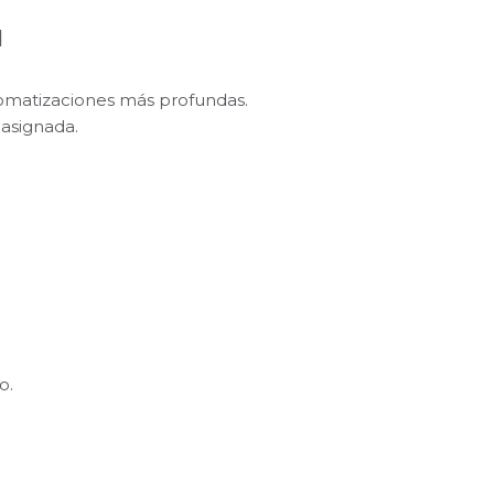
d
tomatizaciones más profundas.
 asignada.
o.