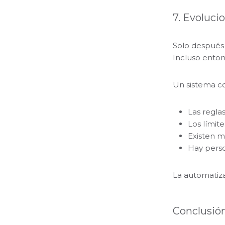
7. Evoluci
Solo después 
Incluso enton
Un sistema c
Las reglas
Los límite
Existen m
Hay perso
La automatizac
Conclusió