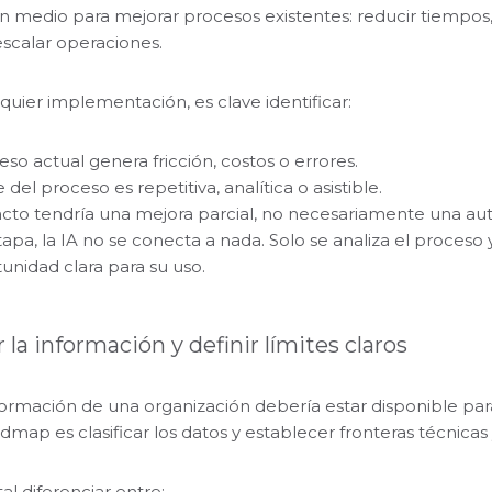
 medio para mejorar procesos existentes: reducir tiempos, me
escalar operaciones.
quier implementación, es clave identificar:
so actual genera fricción, costos o errores.
del proceso es repetitiva, analítica o asistible.
to tendría una mejora parcial, no necesariamente una aut
apa, la IA no se conecta a nada. Solo se analiza el proceso 
unidad clara para su uso.
ar la información y definir límites claros
formación de una organización debería estar disponible par
admap es clasificar los datos y establecer fronteras técnicas 
l diferenciar entre: