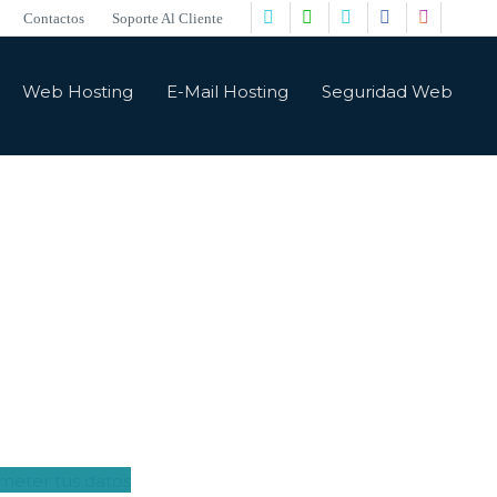
Contactos
Soporte Al Cliente
Web Hosting
E-Mail Hosting
Seguridad Web
undo web y digital
IN