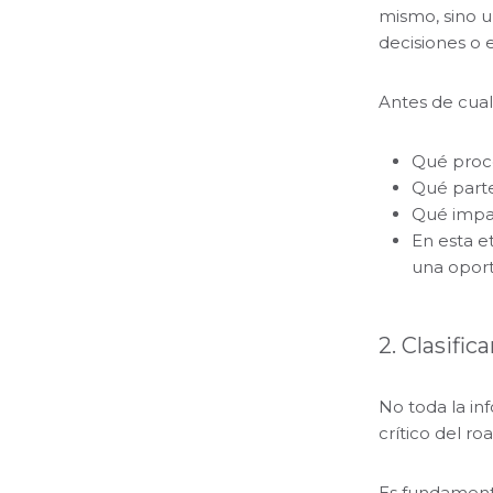
mismo, sino un
decisiones o 
Antes de cual
Qué proce
Qué parte 
Qué impac
En esta et
una oport
2. Clasific
No toda la in
crítico del ro
Es fundamenta