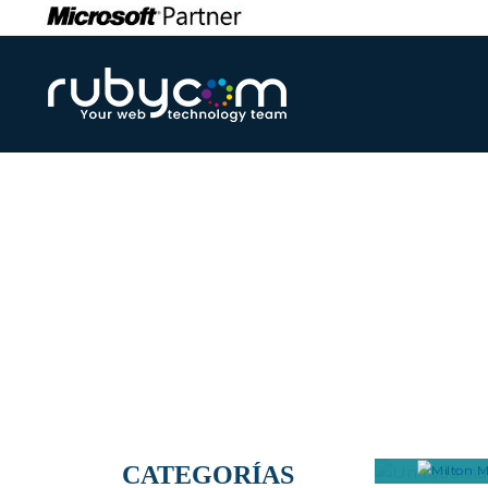
Informaciones int
UN R
INTE
COM
CATEGORÍAS