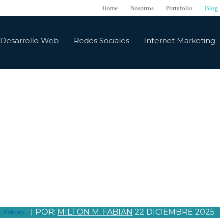
Home
Nosotros
Portafolio
Blog
Desarrollo Web
Redes Sociales
Internet Marketing
Blog
eresantes, actualizadas y sobre todo lo que pasa en el m
OADMAP RESPONSABLE PARA
GRAR IA EN TUS PROCESOS S
PROMETER TUS DATOS
POR:
MILTON M. FABIAN
22 DICIEMBRE 2025