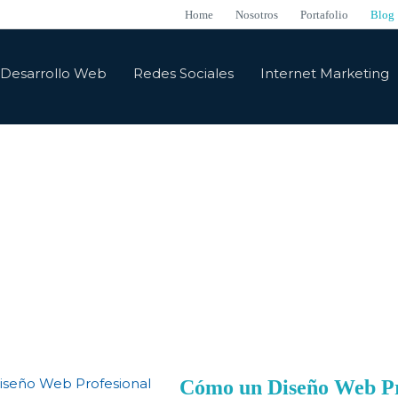
Home
Nosotros
Portafolio
Blog
Desarrollo Web
Redes Sociales
Internet Marketing
Blog
eresantes, actualizadas y sobre todo lo que pasa en el m
Cómo un Diseño Web Pr