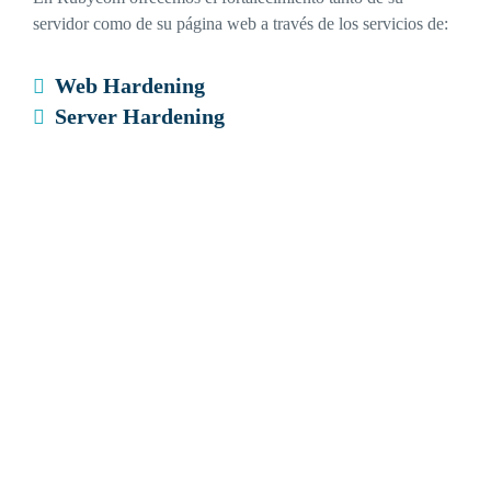
servidor como de su página web a través de los servicios de:
Web Hardening
Server Hardening
En ambos casos
analizamos sus
vulnerabilidades y le
creamos una solución de
software para su pagina
web y su servidor,
instalando soluciones de