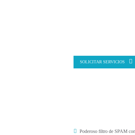
folder públicos y contactos.
Una eficiente y económica alter
de todo un personal técnico espe
técnico sino una carga financier
negocios deciden hacer un “outs
hosteada o versión Hosted Exch
SOLICITAR SERVICIOS
Poderoso filtro de SPAM co