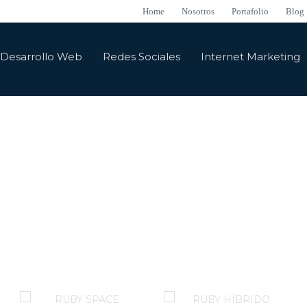
Home
Nosotros
Portafolio
Blog
Desarrollo Web
Redes Sociales
Internet Marketing
E-mail Hosting
o de correos de una empresa es uno de los servicios más críticos e i
nes únicas, así como la combinación de algunas de ella
solución más adecuada.