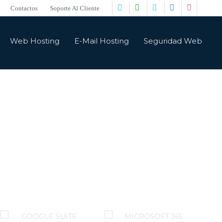
Contactos
Soporte Al Cliente
Web Hosting
E-Mail Hosting
Seguridad Web
mportantes.
s para que su empresa tenga la