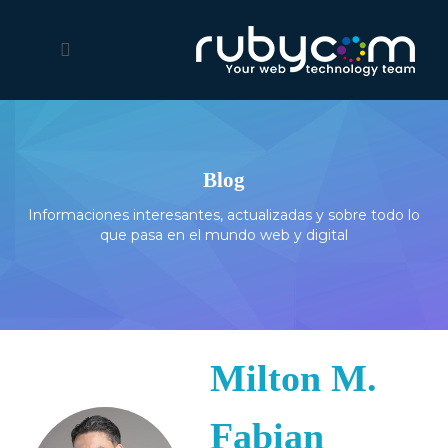
Blog
Informaciones interesantes, actualizadas y sobre todo lo
que pasa en el mundo web y digital
Milton M.
Fabian