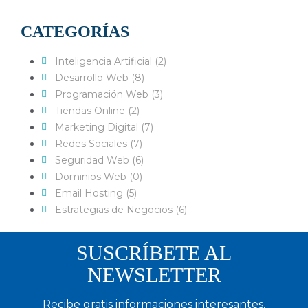
CATEGORÍAS
Inteligencia Artificial (2)
Desarrollo Web (8)
Programación Web (3)
Tiendas Online (2)
Marketing Digital (7)
Redes Sociales (7)
Seguridad Web (6)
Dominios Web (0)
Email Hosting (5)
Estrategias de Negocios (6)
SUSCRÍBETE AL
NEWSLETTER
Recibe gratis informaciones interesantes,