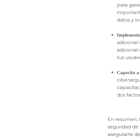
para gara
important
datos y l
Implementa
adicional 
adicional
tus usuari
Capacita a 
cibersegu
capacitac
dos facto
En resumen, l
seguridad de 
asegurarte de