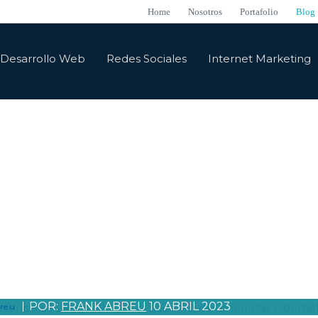
Home
Nosotros
Portafolio
Blog
Desarrollo Web
Redes Sociales
Internet Marketing
Blog
eresantes, actualizadas y sobre todo lo que pasa en el m
NSEJOS ESENCIALES PARA
EGER TU SITIO WEB DE
AZAS CIBERNÉTICAS
POR:
FRANK ABREU
10 ABRIL 2023