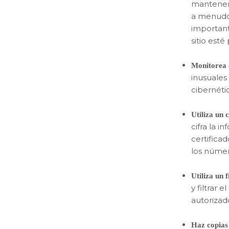
mantener 
a menudo 
important
sitio est
Monitorea e
inusuales
cibernéti
Utiliza un 
cifra la i
certifica
los númer
Utiliza un f
y filtrar 
autorizad
Haz copias 