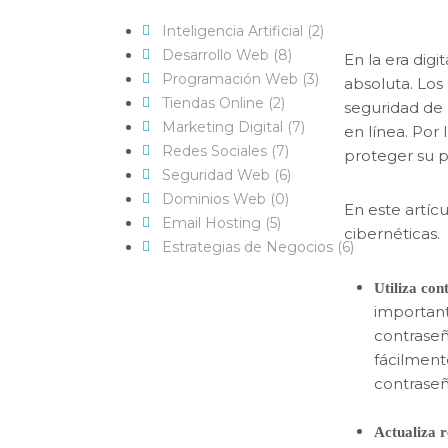
Inteligencia Artificial (2)
Desarrollo Web (8)
En la era dig
Programación Web (3)
absoluta. Los
Tiendas Online (2)
seguridad de 
Marketing Digital (7)
en línea. Por
Redes Sociales (7)
proteger su p
Seguridad Web (6)
Dominios Web (0)
En este artíc
Email Hosting (5)
cibernéticas.
Estrategias de Negocios (6)
Utiliza con
important
contraseñ
fácilment
contraseñ
Actualiza 