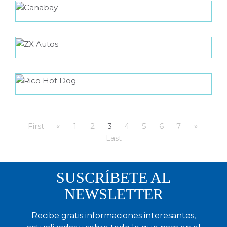
First
«
1
2
3
4
5
6
7
»
Last
SUSCRÍBETE AL
NEWSLETTER
Recibe gratis informaciones interesantes,